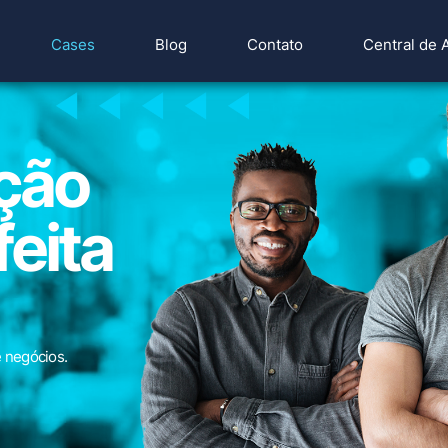
Cases
Blog
Contato
Central de 
ção
feita
 negócios.