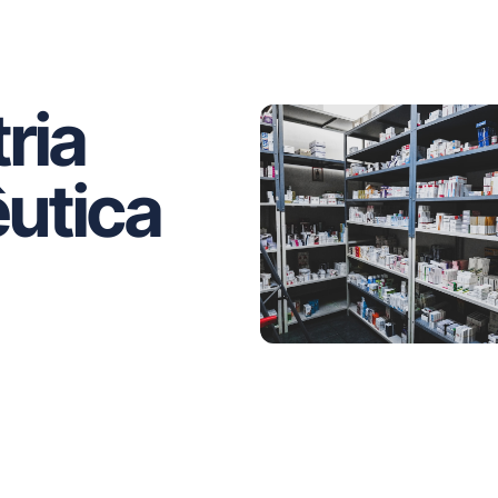
ria
utica