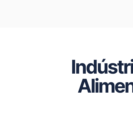
Indústr
Alime