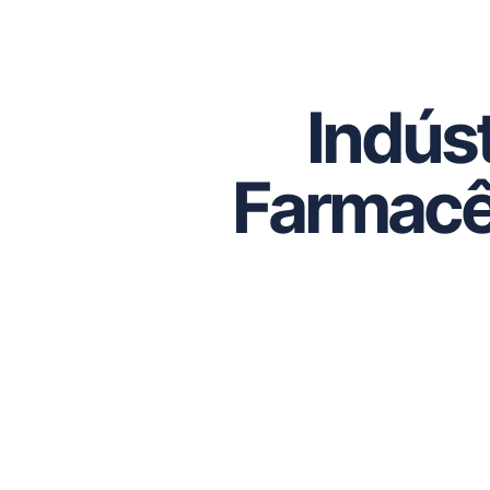
Indúst
Farmacê