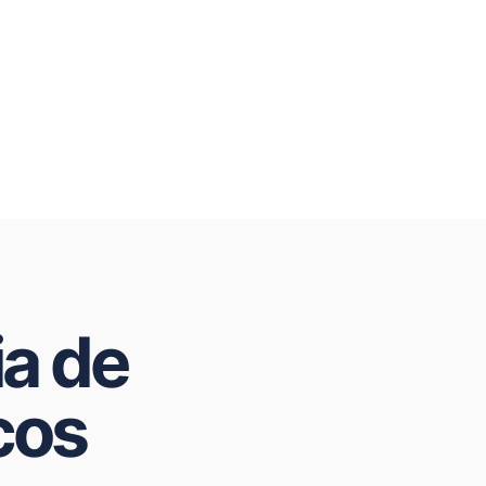
ia de
cos