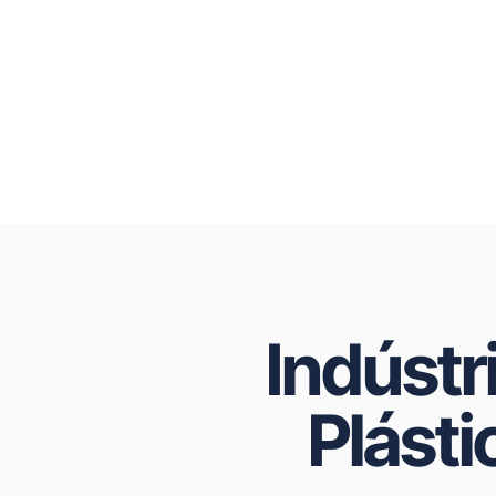
Indústr
Plásti