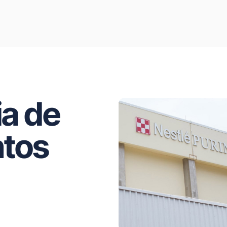
ia de
ntos