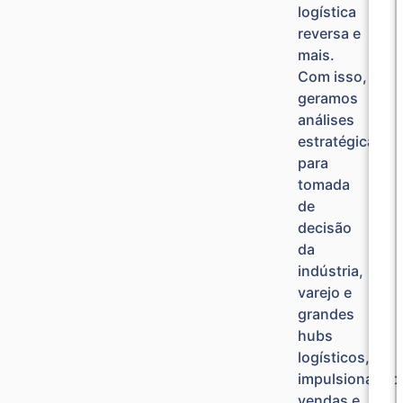
logística
reversa e
mais.
Com isso,
geramos
análises
estratégicas
para
tomada
de
decisão
da
indústria,
varejo e
grandes
hubs
logísticos,
impulsionando
vendas e