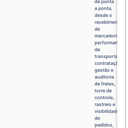
de ponta
a ponta,
desde o
recebimento
de
mercadorias,
performance
de
transporte,
contratação,
gestão e
auditoria
de fretes,
torre de
controle,
rastreio e
visibilidade
de
pedidos,