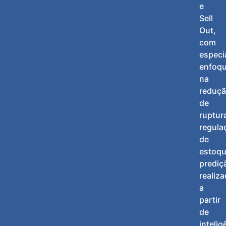
e
Sell
Out,
com
especi
enfoq
na
reduç
de
ruptur
regula
de
estoqu
prediç
realiz
a
partir
de
intelig