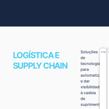
Soluções
LOGÍSTICA E
de
SUPPLY CHAIN​
tecnologia
para
automatizar
e dar
visibilidade
à cadeia
de
suprimentos