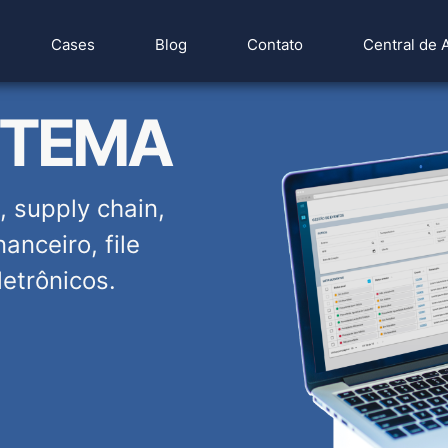
Cases
Blog
Contato
Central de 
STEMA
, supply chain,
anceiro, file
letrônicos.