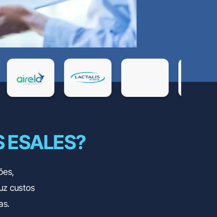
 ESALES?
ões,
uz custos
as.