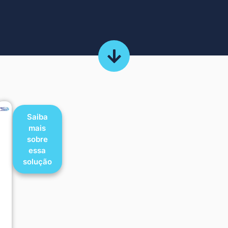
Saiba
mais
sobre
essa
solução