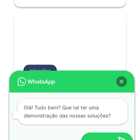
Infográfico
5 Melhores Ferramentas para Otimizar a Cadeia de
Suprimento
Baixar grátis
Olá! Tudo bem? Que tal ter uma
demonstração das nossas soluções?