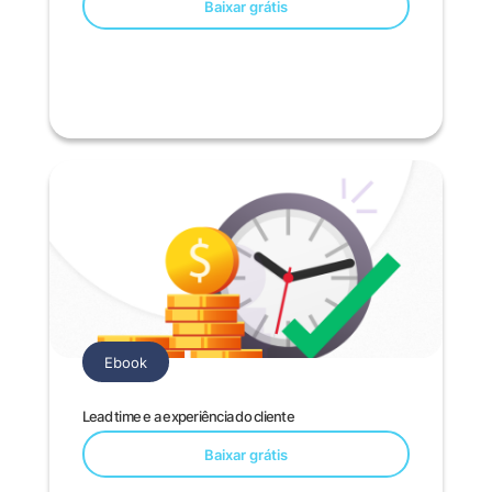
Baixar grátis
Ebook
Lead time e a experiência do cliente
Baixar grátis