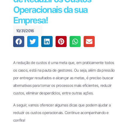
Financeiro e
440
Pagamentos
Operacionais da sua
(61)
Theke
Empresa!
3034-
PagPlan
0123
10/31/2016
Documentos
Fiscais
Oobj
A redução de custos é uma meta que, em praticamente todos
File
os casos, está na pauta de gestores. Ou seja, além da pressão
Transfer
por entregar resultados e alcançar as metas, é preciso buscar
EDI
alternativas para tornar os processos mais eficientes, reduzir
Enterprise
custos, eliminar desperdícios, entre outras ações.
EDI
A seguir, vamos oferecer algumas dicas que podem ajudar a
Business
reduzir os custos operacionais. Continue acompanhando e
Cases
confira!