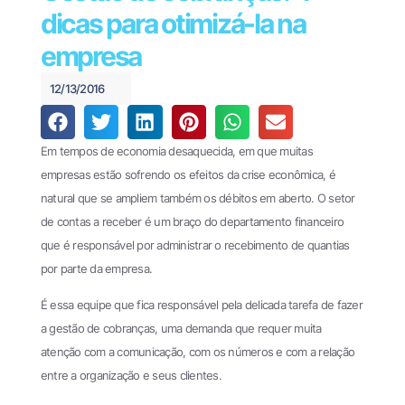
Financeiro e
dicas para otimizá-la na
440
Pagamentos
(61)
empresa
Theke
3034-
PagPlan
0123
12/13/2016
Documentos
Fiscais
Em tempos de economia desaquecida, em que muitas
Oobj
empresas estão sofrendo os efeitos da crise econômica, é
natural que se ampliem também os débitos em aberto. O setor
File
Transfer
de contas a receber é um braço do departamento financeiro
que é responsável por administrar o recebimento de quantias
EDI
por parte da empresa.
Enterprise
É essa equipe que fica responsável pela delicada tarefa de fazer
EDI
Business
a gestão de cobranças, uma demanda que requer muita
atenção com a comunicação, com os números e com a relação
Cases
entre a organização e seus clientes.