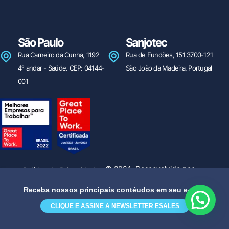
São Paulo
Sanjotec
Rua Carneiro da Cunha, 1192
Rua de Fundões, 151 3700-121
4º andar - Saúde. CEP: 04144-
São João da Madeira, Portugal
001
Olá! Tudo bem? Que tal ter uma
demonstração das nossas soluções?
© 2024. Desenvolvido por
Política de Privacidade
Apolo Mídia
Ética
Receba nossos principais contéudos em seu e-mail!
CLIQUE E ASSINE A NEWSLETTER ESALES