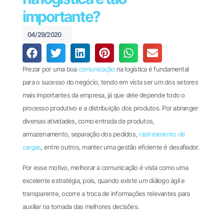
Financeiro e
440
Pagamentos
importante?
(61)
Theke
3034-
04/29/2020
PagPlan
0123
Documentos
Prezar por uma boa
comunicação
na logística é fundamental
Fiscais
para o sucesso do negócio, tendo em vista ser um dos setores
Oobj
mais importantes da empresa, já que dele depende todo o
processo produtivo e a distribuição dos produtos. Por abranger
File
diversas atividades, como entrada de produtos,
Transfer
armazenamento, separação dos pedidos,
rastreamento de
EDI
cargas
, entre outros, manter uma gestão eficiente é desafiador.
Enterprise
Por esse motivo, melhorar a comunicação é vista como uma
EDI
excelente estratégia, pois, quando existe um diálogo ágil e
Business
transparente, ocorre a troca de informações relevantes para
Cases
auxiliar na tomada das melhores decisões.