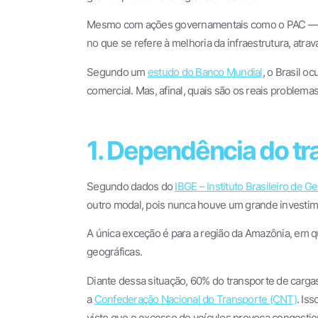
Mesmo com ações governamentais como o PAC — Pr
no que se refere à melhoria da infraestrutura, atra
Segundo um
estudo do Banco Mundial
, o Brasil o
comercial. Mas, afinal, quais são os reais problema
1. Dependência do tr
Segundo dados do
IBGE – Instituto Brasileiro de Ge
outro modal, pois nunca houve um grande investime
A única exceção é para a região da Amazônia, em qu
geográficas.
Diante dessa situação, 60% do transporte de cargas
a
Confederação Nacional do Transporte (CNT)
. Is
visto que o excesso de veículos provoca congestio