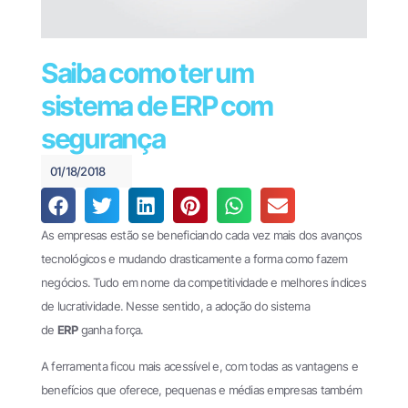
Financeiro e
440
Pagamentos
(61)
Theke
3034-
Saiba como ter um
PagPlan
0123
sistema de ERP com
Documentos
segurança
Fiscais
Oobj
01/18/2018
File
Transfer
As empresas estão se beneficiando cada vez mais dos avanços
EDI
tecnológicos e mudando drasticamente a forma como fazem
Enterprise
negócios. Tudo em nome da competitividade e melhores índices
de lucratividade. Nesse sentido, a adoção do sistema
EDI
de
ERP
ganha força.
Business
Cases
A ferramenta ficou mais acessível e, com todas as vantagens e
benefícios que oferece, pequenas e médias empresas também