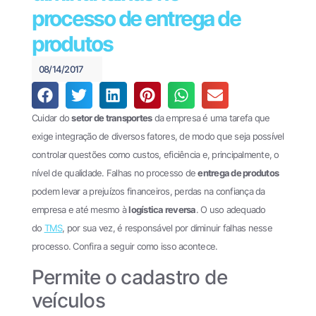
Financeiro e
processo de entrega de
440
Pagamentos
(61)
produtos
Theke
3034-
PagPlan
0123
08/14/2017
Documentos
Fiscais
Cuidar do
setor de transportes
da empresa é uma tarefa que
Oobj
exige integração de diversos fatores, de modo que seja possível
controlar questões como custos, eficiência e, principalmente, o
File
Transfer
nível de qualidade. Falhas no processo de
entrega de produtos
podem levar a prejuízos financeiros, perdas na confiança da
EDI
empresa e até mesmo à
logística reversa
. O uso adequado
Enterprise
do
TMS
, por sua vez, é responsável por diminuir falhas nesse
EDI
processo. Confira a seguir como isso acontece.
Business
Permite o cadastro de
Cases
veículos