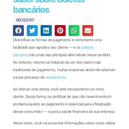
Financeiro e
440
Pagamentos
bancários
(61)
Theke
3034-
06/22/2017
PagPlan
0123
Documentos
Diversificar as formas de pagamento é certamente uma
Fiscais
facilidade que agrada o seu cliente — e os
boletos
Oobj
bancários
são umas das principais alternativas nesse sentido.
No entanto, mesmo se tratando de um dos meios mais
File
tradicionais de pagamento, muitas empresas ainda não aderiram
Transfer
a esse processo de
recebimento
.
EDI
Enterprise
Ao efetuar uma venda, você está conquistando um novo
cliente. Dessa forma, se certificar de que não haverá nenhum
EDI
problema quanto ao pagamento é essencial para a fidelização
Business
desse consumidor — e para a saúde financeira da sua empresa.
Cases
Neste texto, você vai encontrar informações sobre como utilizar