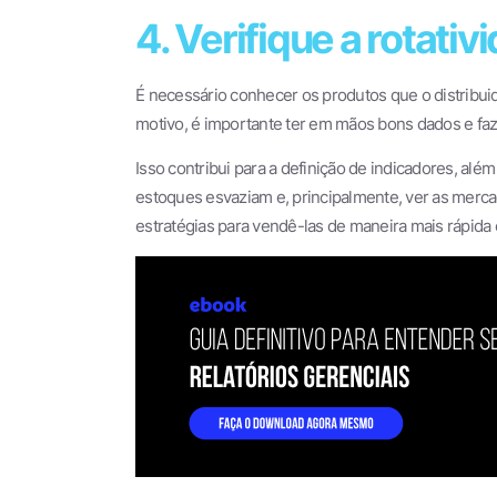
4. Verifique a rotati
É necessário conhecer os produtos que o distribuid
motivo, é importante ter em mãos bons dados e faze
Isso contribui para a definição de indicadores, al
estoques esvaziam e, principalmente, ver as merca
estratégias para vendê-las de maneira mais rápida 