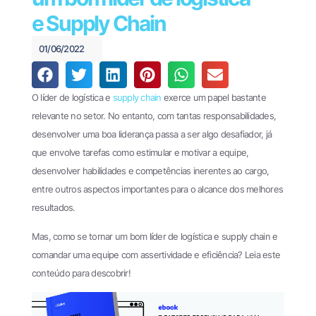
Financeiro e
440
Pagamentos
e Supply Chain
(61)
Theke
3034-
01/06/2022
PagPlan
0123
Documentos
O líder de logística e
supply chain
exerce um papel bastante
Fiscais
relevante no setor. No entanto, com tantas responsabilidades,
Oobj
desenvolver uma boa liderança passa a ser algo desafiador, já
que envolve tarefas como estimular e motivar a equipe,
File
desenvolver habilidades e competências inerentes ao cargo,
Transfer
entre outros aspectos importantes para o alcance dos melhores
EDI
resultados.
Enterprise
Mas, como se tornar um bom líder de logística e supply chain e
EDI
comandar uma equipe com assertividade e eficiência? Leia este
Business
conteúdo para descobrir!
Cases