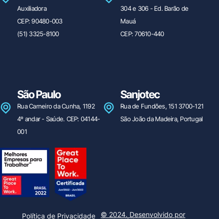
Auxiliadora
304 e 306 - Ed. Barão de
CEP: 90480-003
Mauá
(51) 3325-8100
CEP: 70610-440
São Paulo
Sanjotec
Rua Carneiro da Cunha, 1192
Rua de Fundões, 151 3700-121
4º andar - Saúde. CEP: 04144-
São João da Madeira, Portugal
001
Olá! Tudo bem? Que tal ter uma
demonstração das nossas soluções?
© 2024. Desenvolvido por
Política de Privacidade