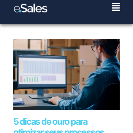
Institucional
Contato
Porto
Brasília
Alegre
Institucional
Contato
SIG
Sua
Soluções
São
Sanjotec
Av. França,
Conta
Paulo
Quadra
Logística
Rua de
Ética
Central
1162 -
Entregou
e Supply
de
4 -
Rua
Fundões,
Política de
Ajuda
Navegantes
Chain
Lote
Carneiro
151
Interbancos
Privacidade
CEP:
25
da
Trabalhe
3700-121
TMS
Colecta
Trabalhe
90230-220
Conosco
Salas
Cunha,
Entregou
São João
Conosco
(51) 3325-
EDI
304 e
1192 4º
da
Next
8100
306 -
andar -
Madeira,
OOBJ
Mile
Ed.
Saúde
Portugal
Download
Previsão
Barão
CEP:
(+351)
Público
de
de
04144-
256 001
Demanda
Contratação
Mauá
001 (11)
900
5 dicas de ouro para
de Fretes
Colecta
CEP:
2307-
otimizar seus processos
70610-
4231