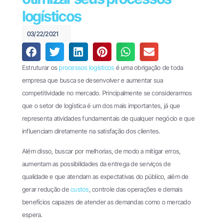
Financeiro e
440
Pagamentos
logísticos
(61)
Theke
3034-
03/22/2021
PagPlan
0123
Documentos
Estruturar os
processos logísticos
é uma obrigação de toda
Fiscais
empresa que busca se desenvolver e aumentar sua
Oobj
competitividade no mercado. Principalmente se considerarmos
que o setor de logística é um dos mais importantes, já que
File
representa atividades fundamentais de qualquer negócio e que
Transfer
influenciam diretamente na satisfação dos clientes.
EDI
Enterprise
Além disso, buscar por melhorias, de modo a mitigar erros,
aumentam as possibilidades da entrega de serviços de
EDI
qualidade e que atendam as expectativas do público, além de
Business
gerar redução de
custos
, controle das operações e demais
Cases
benefícios capazes de atender as demandas como o mercado
espera.