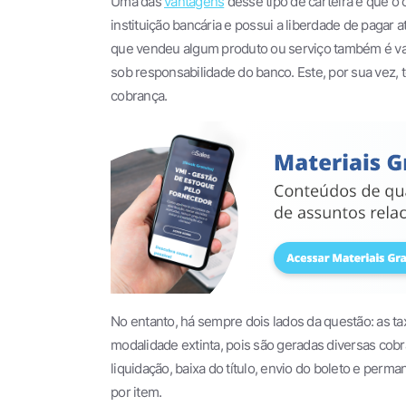
Uma das
vantagens
desse tipo de carteira é que o
instituição bancária e possui a liberdade de pagar
que vendeu algum produto ou serviço também é van
sob responsabilidade do banco. Este, por sua vez,
cobrança.
No entanto, há sempre dois lados da questão: as ta
modalidade extinta, pois são geradas diversas cobra
liquidação, baixa do título, envio do boleto e perm
por item.