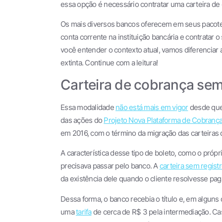
essa opção é necessário contratar uma carteira de
Os mais diversos bancos oferecem em seus pacotes
conta
corrente na instituição bancária e contratar 
você entender o contexto atual, vamos diferenciar 
extinta. Continue com a leitura!
Carteira de cobrança sem
Essa modalidade
não está mais em vigor
desde qu
das ações do
Projeto Nova Plataforma de Cobranç
em 2016, com o término da migração das carteiras 
A característica desse tipo de boleto, como o própr
precisava passar pelo banco. A
carteira sem regist
da existência dele quando o cliente resolvesse paga
Dessa forma, o banco recebia o título e, em alguns
uma
tarifa
de cerca de R$ 3 pela intermediação. Cas