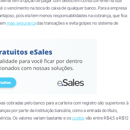
 cliente tem a opção de pagar com débito em conta corrente na sua
 até o vencimento na boca do caixa de qualquer banco. Para a empresa
tajoso, pois ela tem menos responsabilidades na cobrança, que fica
 tem
mais segurança
das transações e evita golpes no sistema de
xas cobradas pelo banco para a carteira com registro são superiores à
nças por parte da instituição bancária, como a entrada do título,
anência. Os valores variam bastante e os
custos
vão entre R$4,5 a R$12