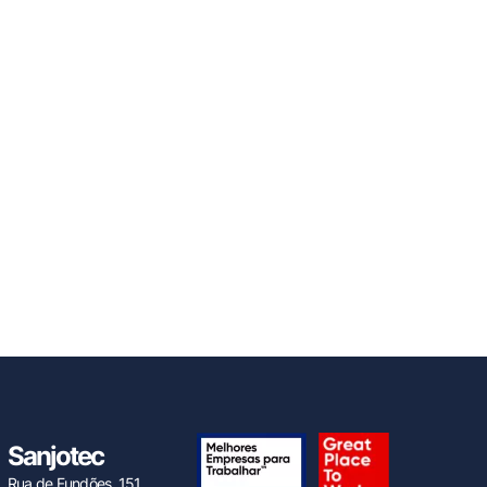
Sanjotec
Rua de Fundões, 151