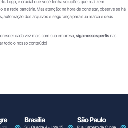
tc. Logo, é crucial que você tenha soluções que realizem
 e a rede bancária. Mas atenção: na hora de contratar, observe se há
os, automação dos arquivos e segurança para sua marca e seus
e crescer cada vez mais com sua empresa,
siga nossos perfis
nas
r todo o nosso conteúdo!
gre
Brasília
São Paulo
, 111
SIG Quadra 4 - Lote 25
Rua Carneiro da Cunha,