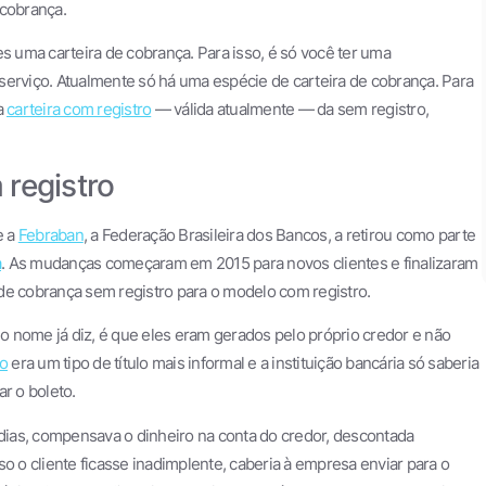
 cobrança.
 uma carteira de cobrança. Para isso, é só você ter uma
o serviço. Atualmente só há uma espécie de carteira de cobrança. Para
a
carteira com registro
— válida atualmente — da sem registro,
 registro
e a
Febraban
, a Federação Brasileira dos Bancos, a retirou como parte
a
. As mudanças começaram em 2015 para novos clientes e finalizaram
de cobrança sem registro para o modelo com registro.
io nome já diz, é que eles eram gerados pelo próprio credor e não
ro
era um tipo de título mais informal e a instituição bancária só saberia
r o boleto.
 dias, compensava o dinheiro na conta do credor, descontada
o o cliente ficasse inadimplente, caberia à empresa enviar para o